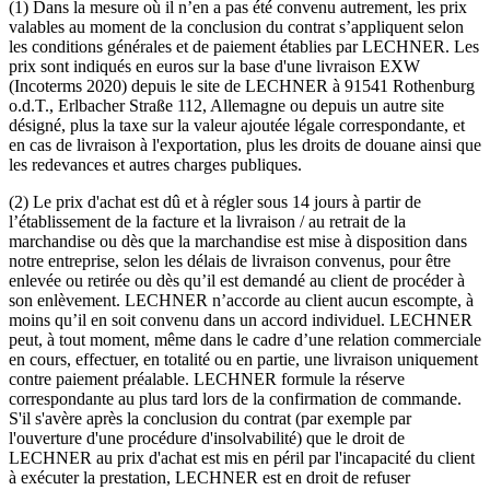
(1) Dans la mesure où il n’en a pas été convenu autrement, les prix
valables au moment de la conclusion du contrat s’appliquent selon
les conditions générales et de paiement établies par LECHNER. Les
prix sont indiqués en euros sur la base d'une livraison EXW
(Incoterms 2020) depuis le site de LECHNER à 91541 Rothenburg
o.d.T., Erlbacher Straße 112, Allemagne ou depuis un autre site
désigné, plus la taxe sur la valeur ajoutée légale correspondante, et
en cas de livraison à l'exportation, plus les droits de douane ainsi que
les redevances et autres charges publiques.
(2) Le prix d'achat est dû et à régler sous 14 jours à partir de
l’établissement de la facture et la livraison / au retrait de la
marchandise ou dès que la marchandise est mise à disposition dans
notre entreprise, selon les délais de livraison convenus, pour être
enlevée ou retirée ou dès qu’il est demandé au client de procéder à
son enlèvement. LECHNER n’accorde au client aucun escompte, à
moins qu’il en soit convenu dans un accord individuel. LECHNER
peut, à tout moment, même dans le cadre d’une relation commerciale
en cours, effectuer, en totalité ou en partie, une livraison uniquement
contre paiement préalable. LECHNER formule la réserve
correspondante au plus tard lors de la confirmation de commande.
S'il s'avère après la conclusion du contrat (par exemple par
l'ouverture d'une procédure d'insolvabilité) que le droit de
LECHNER au prix d'achat est mis en péril par l'incapacité du client
à exécuter la prestation, LECHNER est en droit de refuser