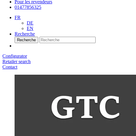
Pour les revendeurs
01477856325
FR
DE
EN
Recherche
Recherche
Configurator
Retailer search
Contact