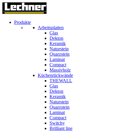
Produkte
Arbeitsplatten
Glas
Dekton
Keramik
Naturstein
Quarzstein
Laminat
Compact
Massivholz
Küchenrückwände
THEWALL
Glas
Dekton
Keramik
Naturstein
Quarzstein
Laminat
Compact
Switchy
Brilliant line