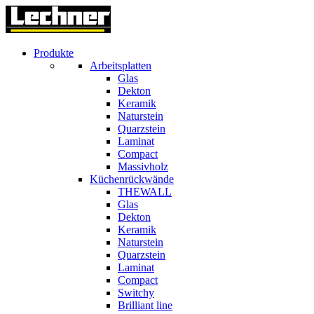
Produkte
Arbeitsplatten
Glas
Dekton
Keramik
Naturstein
Quarzstein
Laminat
Compact
Massivholz
Küchenrückwände
THEWALL
Glas
Dekton
Keramik
Naturstein
Quarzstein
Laminat
Compact
Switchy
Brilliant line