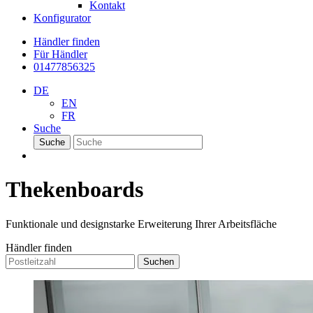
Kontakt
Konfigurator
Händler finden
Für Händler
01477856325
DE
EN
FR
Suche
Suche
Thekenboards
Funktionale und designstarke Erweiterung Ihrer Arbeitsfläche
Händler finden
Suchen