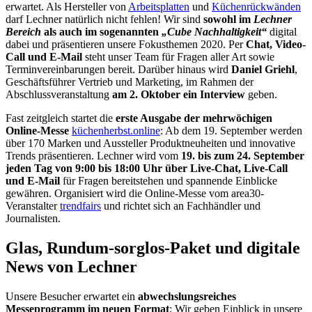
erwartet. Als Hersteller von
Arbeitsplatten
und
Küchenrückwänden
darf Lechner natürlich nicht fehlen! Wir sind
sowohl im
Lechner
Bereich
als auch im sogenannten
„Cube Nachhaltigkeit“
digital
dabei und präsentieren unsere Fokusthemen 2020. Per
Chat, Video-
Call und E-Mail
steht unser Team für Fragen aller Art sowie
Terminvereinbarungen bereit. Darüber hinaus wird
Daniel Griehl
,
Geschäftsführer Vertrieb und Marketing, im Rahmen der
Abschlussveranstaltung
am 2. Oktober ein Interview
geben.
Fast zeitgleich startet die
erste Ausgabe der mehrwöchigen
Online-Messe
küchenherbst.online
: Ab dem 19. September werden
über 170 Marken und Aussteller Produktneuheiten und innovative
Trends präsentieren. Lechner wird vom
19. bis zum 24. September
jeden Tag von 9:00 bis 18:00 Uhr über Live-Chat, Live-Call
und E-Mail
für Fragen bereitstehen und spannende Einblicke
gewähren. Organisiert wird die Online-Messe vom area30-
Veranstalter
trendfairs
und richtet sich an Fachhändler und
Journalisten.
Glas, Rundum-sorglos-Paket und digitale
News von Lechner
Unsere Besucher erwartet ein
abwechslungsreiches
Messeprogramm im neuen Format
: Wir geben Einblick in unsere