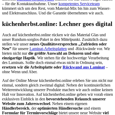
– für die Kontaktaufnahme. Unser
kompetentes Serviceteam
kümmert sich um den Rest, vom Material-Mix bis hin zum Wasser-
und Elektroanschluss. Und die Garantie übernehmen wir auch.
küchenherbst.online: Lechner goes digital
Auch auf küchenherbst.online rücken wir das Material Glas und
unser Rundum-sorglos-Paket in den Mittelpunkt. Zusätzlich dazu
stellen wir unser
neues Qualitätsversprechen „Zufrieden oder
Neu”
für unsere
Laminat-Arbeitsplatten
und -Rückwände vor. Wir
bieten nicht nur
die größte Auswahl an Dekoren und eine
einzigartige Haptik
. Wir stehen für die hochwertige Verarbeitung
des Laminats. Sollte doch einmal etwas nicht in Ordnung sein,
ersetzen wir die Arbeitsplatte oder
Rückwand aus Laminat
–
ohne Wenn und Aber.
Auf der Online Messe küchenherbst.online erleben Sie uns nicht nur
einmal, sondern gleich zweimal digital: Neben der kontinuierlichen
Weiterentwicklung unserer Produkte machen wir auch online keinen
Halt vor Innovation. Auf küchenherbst.online geben wir vorab einen
exklusiven Einblick in den
bevorstehenden Relaunch unserer
Website zum Jahreswechsel
. Neben einem eigenen
Händlerbereich
, der
optimierten Händlersuche
und einem
Formular für Terminvorschläge
bietet unsere neue Website
viel