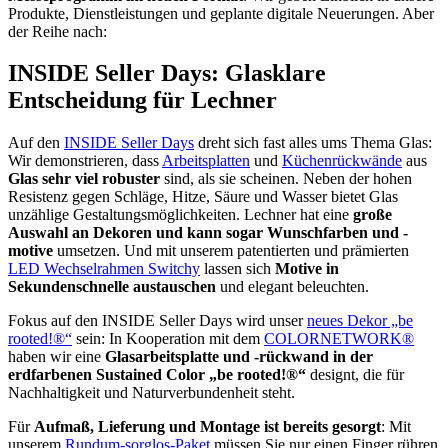
Produkte, Dienstleistungen und geplante digitale Neuerungen. Aber
der Reihe nach:
INSIDE Seller Days: Glasklare
Entscheidung für Lechner
Auf den
INSIDE Seller Days
dreht sich fast alles ums Thema Glas:
Wir demonstrieren, dass
Arbeitsplatten
und
Küchenrückwände
aus
Glas sehr viel robuster
sind, als sie scheinen. Neben der hohen
Resistenz gegen Schläge, Hitze, Säure und Wasser bietet Glas
unzählige Gestaltungsmöglichkeiten. Lechner hat eine
große
Auswahl an Dekoren und kann sogar Wunschfarben und -
motive
umsetzen. Und mit unserem patentierten und prämierten
LED Wechselrahmen Switchy
lassen sich
Motive in
Sekundenschnelle austauschen
und elegant beleuchten.
Fokus auf den INSIDE Seller Days wird unser
neues Dekor „be
rooted!®“
sein: In Kooperation mit dem
COLORNETWORK®
haben wir eine
Glasarbeitsplatte und -rückwand in der
erdfarbenen Sustained Color „be rooted!®“
designt, die für
Nachhaltigkeit und Naturverbundenheit steht.
Für
Aufmaß, Lieferung und Montage ist bereits gesorgt
: Mit
unserem
Rundum-sorglos-Paket
müssen Sie nur einen Finger rühren