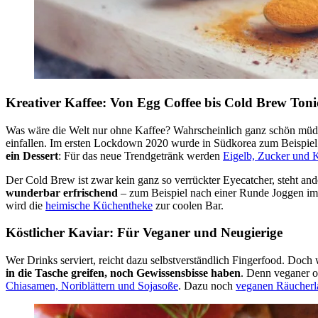
Kreativer Kaffee: Von Egg Coffee bis Cold Brew Toni
Was wäre die Welt nur ohne Kaffee? Wahrscheinlich ganz schön müde
einfallen. Im ersten Lockdown 2020 wurde in Südkorea zum Beispiel
ein Dessert
: Für das neue Trendgetränk werden
Eigelb, Zucker und 
Der Cold Brew ist zwar kein ganz so verrückter Eyecatcher, steht and
wunderbar erfrischend
– zum Beispiel nach einer Runde Joggen i
wird die
heimische Küchentheke
zur coolen Bar.
Köstlicher Kaviar: Für Veganer und Neugierige
Wer Drinks serviert, reicht dazu selbstverständlich Fingerfood. D
in die Tasche greifen, noch Gewissensbisse haben
. Denn veganer od
Chiasamen, Noriblättern und Sojasoße
. Dazu noch
veganen Räucherla