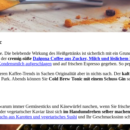
c
. Die belebende Wirkung des Heißgetränks ist sicherlich mit ein Gr
 der
cremig-süße
Dalgona Coffee aus Zucker, Milch und löslichem 
Kondensmilch aufgeschlagen
und auf frischen Espresso gegeben. So pep
eren Kaffee-Trends in Sachen Originalität aber in nichts nach. Der
kalt
m Park. Abends können Sie
Cold Brew Tonic mit einem Schuss Gin
se
och warum immer Gemüsesticks und Käsewürfel naschen, wenn Sie frisc
er vegetarischer Kaviar lässt sich
im Handumdrehen selber machen
chs aus Karotten und vegetarisches Sushi
und Ihr Geschmackssinn sch