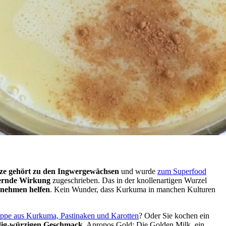
nze gehört zu den Ingwergewächsen
und wurde
zum Superfood
dernde Wirkung
zugeschrieben. Das in der knollenartigen Wurzel
bnehmen helfen
. Kein Wunder, dass Kurkuma in manchen Kulturen
ppe aus Kurkuma, Pastinaken und Karotten
? Oder Sie kochen ein
erdig-würzigen Geschmack
. Apropos Gold: Die Golden Milk, ein