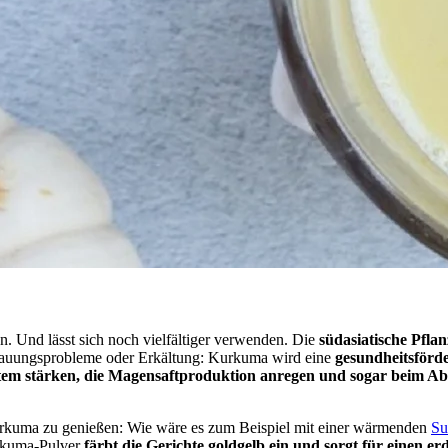
 Und lässt sich noch vielfältiger verwenden. Die
südasiatische Pfla
rdauungsprobleme oder Erkältung: Kurkuma wird eine
gesundheitsför
m stärken, die Magensaftproduktion anregen und sogar beim A
kuma zu genießen: Wie wäre es zum Beispiel mit einer wärmenden
Su
rkuma-Pulver
färbt die Gerichte goldgelb ein und sorgt für einen 