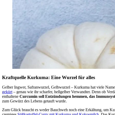
Kraftquelle Kurkuma: Eine Wurzel für alles
Gelber Ingwer, Safranwurzel, Gelbwurzel – Kurkuma hat viele Namen.
gekürt
– genau wie ihr scharfer, hellgelber Verwandter. Denn ob Ve
enthaltene
Curcumin soll Entzündungen hemmen, das Immunsyste
zum Gewürz des Lebens getauft wurde.
Zum Glück braucht es weder Bauchweh noch eine Erkältung, um Kur
cremiges
Süßkartoffel-Curry mit Kurkuma und Kokosmilch
. Das Ku