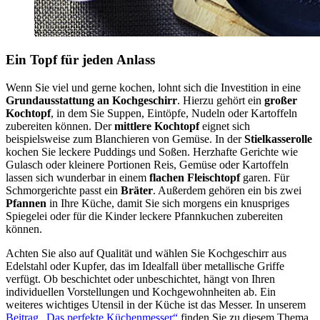
Ein Topf für jeden Anlass
Wenn Sie viel und gerne kochen, lohnt sich die Investition in eine
Grundausstattung an Kochgeschirr
. Hierzu gehört ein
großer
Kochtopf
, in dem Sie Suppen, Eintöpfe, Nudeln oder Kartoffeln
zubereiten können. Der
mittlere Kochtopf
eignet sich
beispielsweise zum Blanchieren von Gemüse. In der
Stielkasserolle
kochen Sie leckere Puddings und Soßen. Herzhafte Gerichte wie
Gulasch oder kleinere Portionen Reis, Gemüse oder Kartoffeln
lassen sich wunderbar in einem
flachen Fleischtopf
garen. Für
Schmorgerichte passt ein
Bräter
. Außerdem gehören ein bis zwei
Pfannen
in Ihre Küche, damit Sie sich morgens ein knuspriges
Spiegelei oder für die Kinder leckere Pfannkuchen zubereiten
können.
Achten Sie also auf Qualität und wählen Sie Kochgeschirr aus
Edelstahl oder Kupfer, das im Idealfall über metallische Griffe
verfügt. Ob beschichtet oder unbeschichtet, hängt von Ihren
individuellen Vorstellungen und Kochgewohnheiten ab. Ein
weiteres wichtiges Utensil in der Küche ist das Messer. In unserem
Beitrag „Das perfekte Küchenmesser“
finden Sie zu diesem Thema